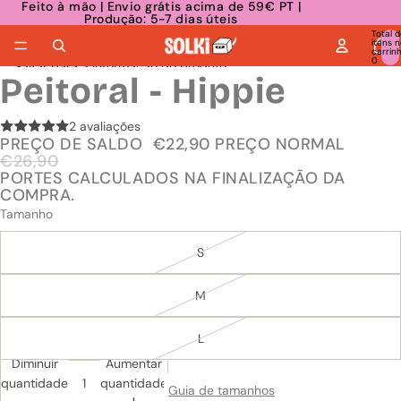
Saltar para o conteúdo
Feito à mão | Envio grátis acima de 59€ PT |
Produção: 5-7 dias úteis
Total d
itens n
carrinh
0
Saltar para a informação do produto
Peitoral - Hippie
2 avaliações
PREÇO DE SALDO
€22,90
PREÇO NORMAL
€26,90
PORTES CALCULADOS NA FINALIZAÇÃO DA
COMPRA.
Tamanho
S
M
L
Diminuir
Aumentar
quantidade
quantidade
Guia de tamanhos