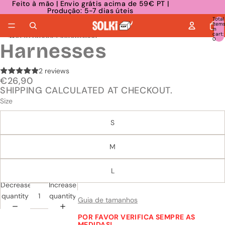
Skip to content
Feito à mão | Envio grátis acima de 59€ PT |
Produção: 5-7 dias úteis
Total
item
in
cart:
Skip to product information
0
Harnesses
2 reviews
€26,90
SHIPPING CALCULATED AT CHECKOUT.
Size
S
M
L
Decrease
Increase
quantity
quantity
Guia de tamanhos
POR FAVOR VERIFICA SEMPRE AS
MEDIDAS!